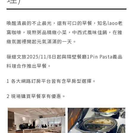
喚醒清晨的不止晨光，還有可口的早餐，知名laoo老
窩咖啡，現熬粥品精緻小菜，中西式風味佳餚，在雅
緻氛圍裡開起元氣滿滿的一天。
薇緹文旅2025/11/8日起與隔壁餐廳1Pin Pasta義品
料理合作推出早餐。
1 各大網路訂房平台皆有含早房型選擇。
2 現場購買早餐享有優惠。