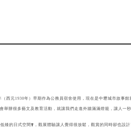
年（西元1930年）早期作為公務員宿舍使用，現在是中壢城市故事
會舉辦很多藝文及教育活動，就讓我們走進外牆滿滿燈籠，讓人一
❣️
，低矮的日式空間
，觀展體驗讓人覺得很放鬆，觀賞的同時卻也設計