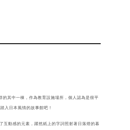
館群的其中一棟，作為教育設施場所，個人認為是很平
秒踏入日本風情的故事館吧！
了互動感的元素，躍然紙上的字詞照射著日落燈的暮