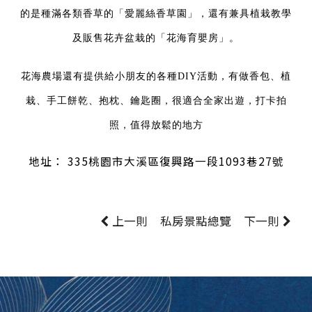
的是種滿各類香草的「愛麗絲香草園」，還有兼具植栽教學
及販售花卉盆栽的「花海育嬰房」。
花海農場還有提供給小朋友的各種DIY活動，有做香包、植
栽、手工餅乾、抱枕、鑰匙圈
，
很適合全家出遊
，打卡拍
照，值得放鬆的地方
地址
： 335桃園市大溪區復興路一段1093巷27號
上一則
私房景點
總覽
下一則